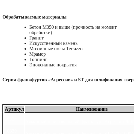
Обрабатываемые материалы
Бетон М350 и выше (прочность на момент
обработки)
Гранит
Искусственный камень
Мозаичные полы Terrazzo
Мрамор
Топпинг
Эпоксидные покрытия
Серия франкфуртов «Агрессив» и ST для шлифования тве
Filters
Sort results
Reset
Apply
Артикул
Наименование
10334
Алмазный шлифовальный франкфурт Агрессив №00
10339
Алмазный шлифовальный франкфурт ST №00 1000/