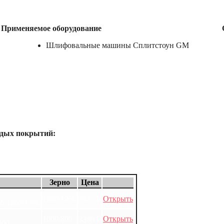
Применяемое оборудование
Шлифовальные машины Сплитстоун GM
рдых покрытий:
Зерно
Цена
1600/1250
Открыть
3382
₽
0 1600/1250
1000/800
Открыть
3360
₽
800