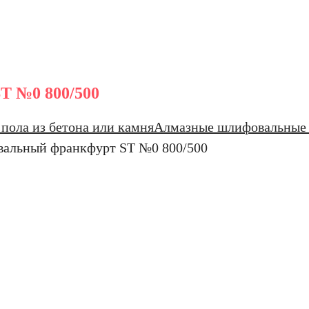
T №0 800/500
пола из бетона или камня
Алмазные шлифовальные
альный франкфурт ST №0 800/500