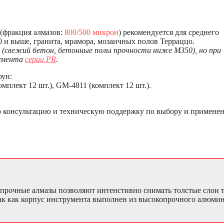
(фракция алмазов:
800/500 микрон
) рекомендуется для среднего
 и выше, гранита, мрамора, мозаичных полов Терраццо.
 (свежий бетон, бетонные полы прочности ниже М350), но при
румента
серии PR
.
оун:
мплект 12 шт.), GM-4811 (комплект 12 шт.).
ю консультацию и техническую поддержку по выбору и примене
опрочные алмазы позволяют интенстивно снимать толстые слои т
 так как корпус инструмента выполнен из высокопрочного алюми