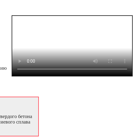
нию
вердого бетона
ниевого сплава