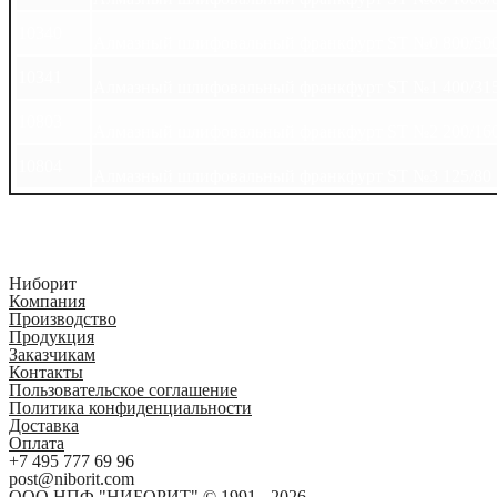
10340
Алмазный шлифовальный франкфурт ST №0 800/50
10341
Алмазный шлифовальный франкфурт ST №1 400/31
10803
Алмазный шлифовальный франкфурт ST №2 200/16
10804
Алмазный шлифовальный франкфурт ST №3 125/80
Ниборит
Компания
Производство
Продукция
Заказчикам
Контакты
Пользовательское соглашение
Политика конфиденциальности
Доставка
Оплата
+7 495 777 69 96
post@niborit.com
ООО НПФ "НИБОРИТ" © 1991 - 2026