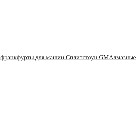
 франкфурты для машин Сплитстоун GM
Алмазные