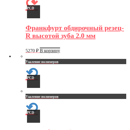
⟳
PCD
Франкфурт обдирочный резец-
R высотой зуба 2.0 мм
5270
₽
В корзину
Удаление полимеров
⟲
PCD
Удаление полимеров
⟲
PCD