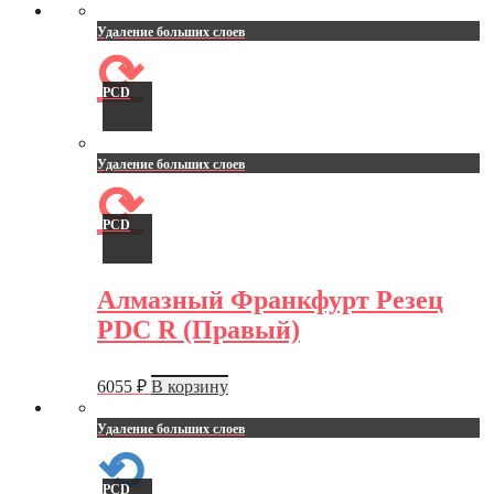
Удаление больших слоев
⟳
PCD
Удаление больших слоев
⟳
PCD
Алмазный Франкфурт Резец
PDC R (Правый)
6055
₽
В корзину
Удаление больших слоев
⟲
PCD