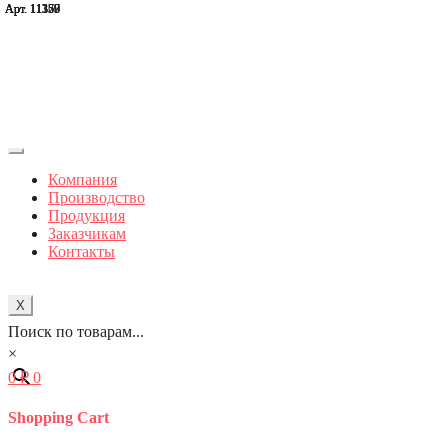
Арт. 11177
Арт. 11179
Арт. 11357
Арт. 11358
Арт. 11359
Арт. 11360
Компания
Производство
Продукция
Заказчикам
Контакты
X
Поиск по товарам...
×
0
₽
0
Shopping Cart