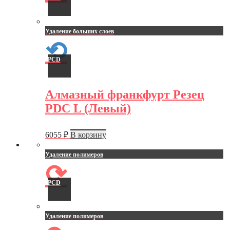
Удаление больших слоев
⟲
PCD
Алмазный франкфурт Резец
PDC L (Левый)
6055
₽
В корзину
Удаление полимеров
⟳
PCD
Удаление полимеров