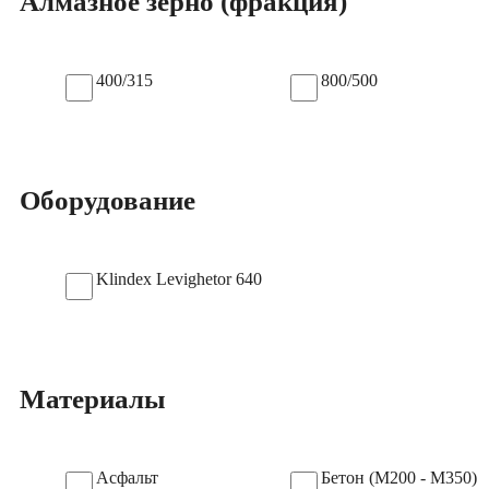
Алмазное зерно (фракция)
400/315
800/500
Оборудование
Klindex Levighetor 640
Материалы
Асфальт
Бетон (М200 - М350)