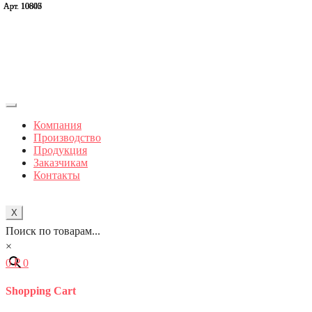
Арт. 10643
Арт. 10805
Арт. 10806
Арт. 10807
Компания
Производство
Продукция
Заказчикам
Контакты
X
Поиск по товарам...
×
0
₽
0
Shopping Cart