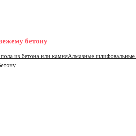
вежему бетону
пола из бетона или камня
Алмазные шлифовальные д
бетону