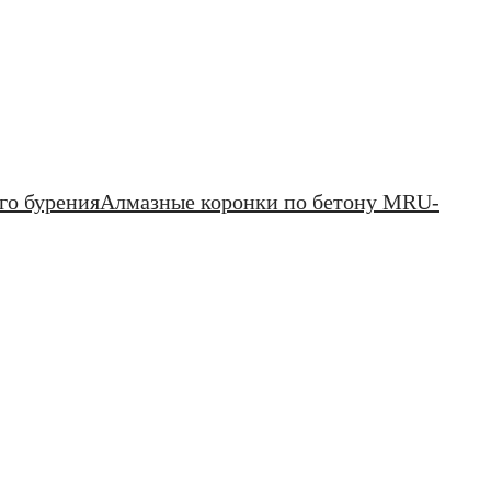
го бурения
Алмазные коронки по бетону MRU-