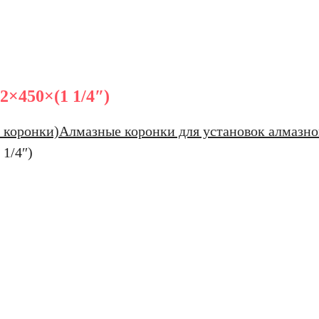
×450×(1 1/4″)
 коронки)
Алмазные коронки для установок алмазно
1/4″)