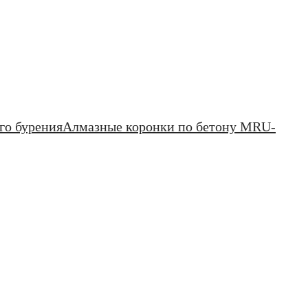
го бурения
Алмазные коронки по бетону MRU-