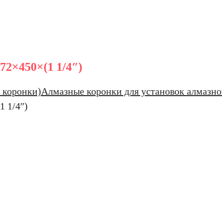
2×450×(1 1/4″)
 коронки)
Алмазные коронки для установок алмазно
 1/4″)