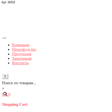
Арт. 10351
Арт. 10352
Компания
Производство
Продукция
Заказчикам
Контакты
X
Поиск по товарам...
×
0
₽
0
Shopping Cart