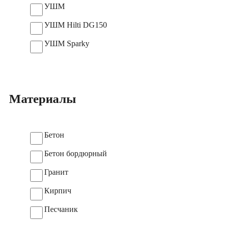
УШМ
УШМ Hilti DG150
УШМ Sparky
Материалы
Бетон
Бетон бордюрный
Гранит
Кирпич
Песчаник