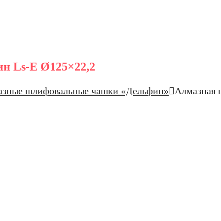
н Ls-E Ø125×22,2
азные шлифовальные чашки «Дельфин»
Алмазная 