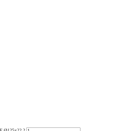
-E Ø125×22,2