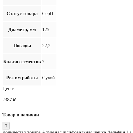
Статус товара
СерП
Диаметр, мм
125
Посадка
22,2
Кол-во сегментов
7
Режим работы
Сухой
Цена:
2387
₽
Товар в наличии
Количество товара Алмазная шлифовальная чашка Дельфин Ls