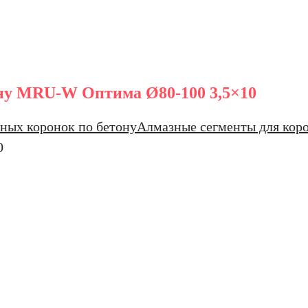
ону MRU-W Оптима Ø80-100 3,5×10
ных коронок по бетону
Алмазные сегменты для ко
0