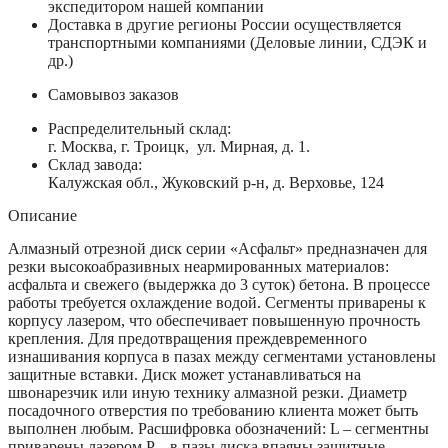
экспедитором нашей компании
Доставка в другие регионы России осуществляется
транспортными компаниями (Деловые линии, СДЭК и
др.)
Самовывоз заказов
Распределительный склад:
г. Москва, г. Троицк, ул. Мирная, д. 1.
Склад завода:
Калужская обл., Жуковский р-н, д. Верховье, 124
Описание
Алмазный отрезной диск серии «Асфальт» предназначен для
резки высокоабразивных неармированных материалов:
асфальта и свежего (выдержка до 3 суток) бетона. В процессе
работы требуется охлаждение водой. Cегменты приварены к
корпусу лазером, что обеспечивает повышенную прочность
крепления. Для предотвращения преждевременного
изнашивания корпуса в пазах между сегментами установлены
защитные вставки. Диск может устанавливаться на
швонарезчик или иную технику алмазной резки. Диаметр
посадочного отверстия по требованию клиента может быть
выполнен любым. Расшифровка обозначений: L – сегментны
приварены лазером P – в пазы диска впаяны защитные