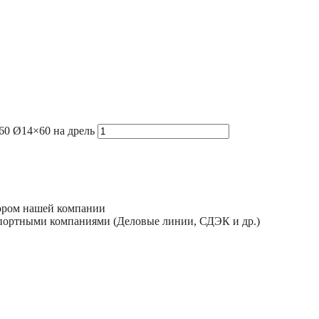
60 Ø14×60 на дрель
тором нашей компании
спортными компаниями (Деловые линии, СДЭК и др.)