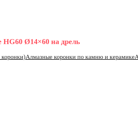
е HG60 Ø14×60 на дрель
 коронки)
Алмазные коронки по камню и керамике
А